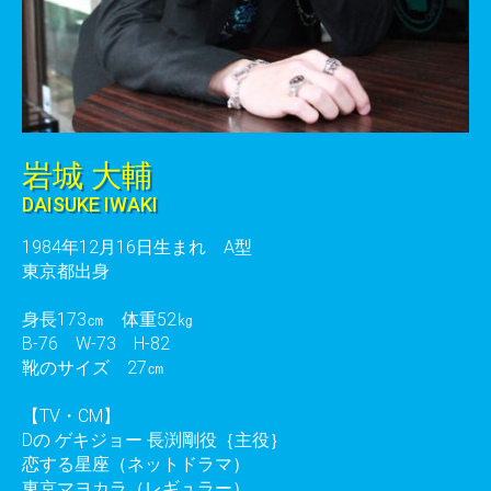
岩城 大輔
DAISUKE IWAKI
1984年12月16日生まれ A型
東京都出身
身長173㎝ 体重52㎏
B-76 W-73 H-82
靴のサイズ 27㎝
【TV・CM】
Dの ゲキジョー 長渕剛役｛主役｝
恋する星座（ネットドラマ）
東京マヨカラ（レギュラー）