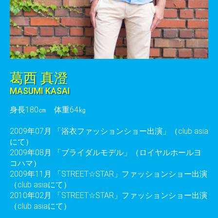
葛西 真澄
MASUMI KASAI
身長180㎝ 体重64㎏
2009年07月 「浴衣ファッションショー出演」（club asia
にて）
2009年08月 「ブライダルモデル」（ロイヤルホールヨ
コハマ）
2009年11月 「STREET☆STAR」ファッションショー出演
（club asiaにて）
2010年02月 「STREET☆STAR」ファッションショー出演
（club asiaにて）